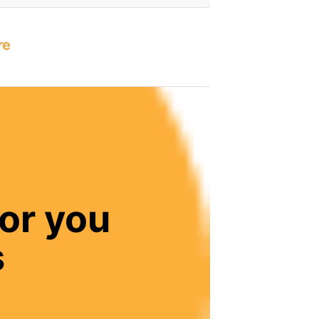
re
or you
s