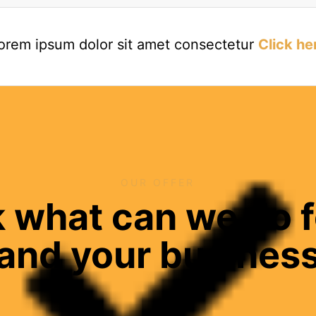
orem ipsum dolor sit amet consectetur
Click he
OUR OFFER
 what can we do f
and your busines