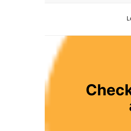
L
Check