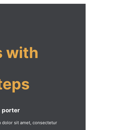
s with
teps
 porter
dolor sit amet, consectetur